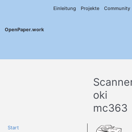
Einleitung
Projekte
Community
OpenPaper.work
Scanne
oki
mc363
Start