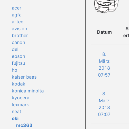
acer
agfa
artec
S
avision
Datum
er
brother
canon
dell
8.
epson
März
fujitsu
2018
hp
07:57
kaiser baas
kodak
konica minolta
8.
kyocera
März
lexmark
2018
neat
07:07
oki
mc363