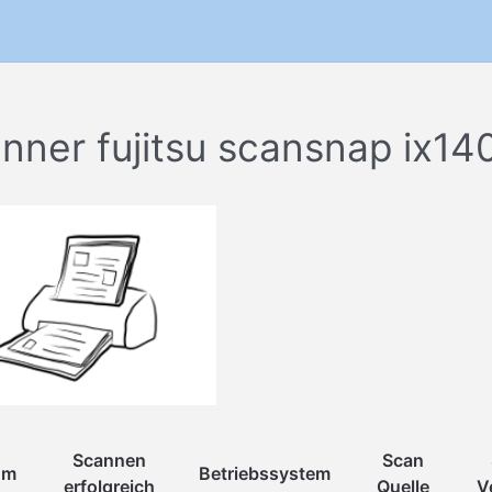
nner fujitsu scansnap ix14
Scannen
Scan
um
Betriebssystem
erfolgreich
Quelle
V