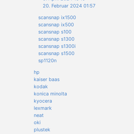
20. Februar 2024 01:57
scansnap ix1500
scansnap ix500
scansnap s100
scansnap s1300
scansnap s1300i
scansnap s1500
sp1120n
hp
kaiser baas
kodak
konica minolta
kyocera
lexmark
neat
oki
plustek