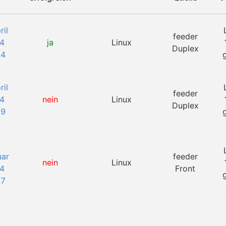
ril
feeder
4
ja
Linux
Duplex
24
ril
feeder
4
nein
Linux
Duplex
19
.
uar
feeder
nein
Linux
4
Front
57