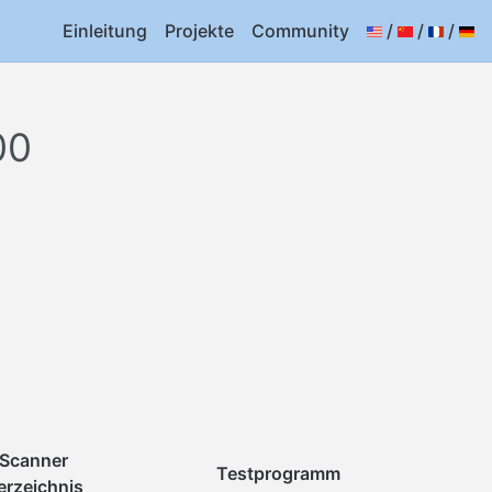
Einleitung
Projekte
Community
/
/
/
00
Scanner
Testprogramm
erzeichnis