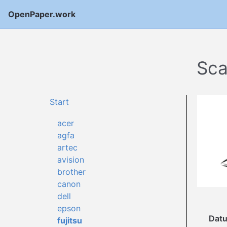
OpenPaper.work
Sca
Start
acer
agfa
artec
avision
brother
canon
dell
epson
Dat
fujitsu