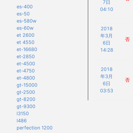
7日
es-400
04:10
es-50
es-580w
es-60w
2018
et 2600
年3月
否
et 4550
6日
et-16680
14:28
et-2850
et-4500
2018
et-4750
年3月
et-4800
否
6日
gt-15000
03:53
gt-2500
gt-8200
gt-9300
l3150
l486
perfection 1200