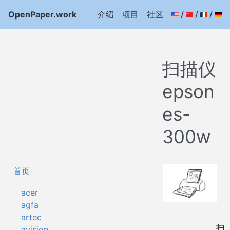
OpenPaper.work
介绍
项目
社区
/
/
/
扫描仪
epson
es-
300w
首页
acer
agfa
artec
扫
avision