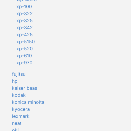
xp-100
xp-322
xp-325
xp-342
xp-425
xp-5150
xp-520
xp-610
xp-970
fujitsu
hp
kaiser baas
kodak
konica minolta
kyocera
lexmark
neat
oki