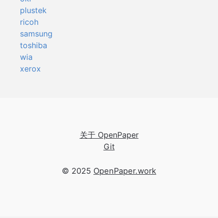
plustek
ricoh
samsung
toshiba
wia
xerox
关于 OpenPaper
Git
© 2025
OpenPaper.work