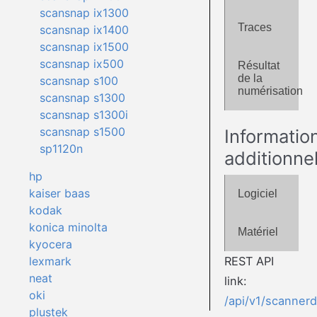
scansnap ix1300
Traces
scansnap ix1400
scansnap ix1500
scansnap ix500
Résultat
de la
scansnap s100
numérisation
scansnap s1300
scansnap s1300i
scansnap s1500
Informatio
sp1120n
additionne
hp
kaiser baas
Logiciel
kodak
konica minolta
Matériel
kyocera
REST API
lexmark
neat
link:
oki
/api/v1/scanner
plustek