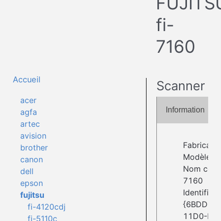
FUJITS
fi-
7160
Accueil
Scanner
acer
Information
agfa
artec
avision
Fabricant
brother
Modèle : 
canon
Nom compl
dell
7160
epson
Identifiant 
fujitsu
{6BDD1FC
fi-4120cdj
11D0-BE
fi-5110c