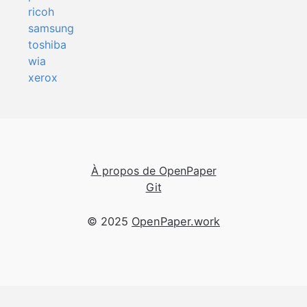
ricoh
samsung
toshiba
wia
xerox
À propos de OpenPaper
Git
© 2025
OpenPaper.work