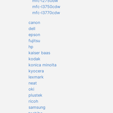
mfc-l2750dw
mfc-l3750cdw
mfc-l3770cdw
canon
dell
epson
fujitsu
hp
kaiser baas
kodak
konica minolta
kyocera
lexmark
neat
oki
plustek
ricoh
samsung