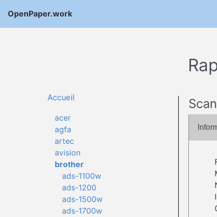
OpenPaper.work
Rap
Accueil
Scan
acer
Infor
agfa
artec
avision
brother
ads-1100w
ads-1200
ads-1500w
ads-1700w