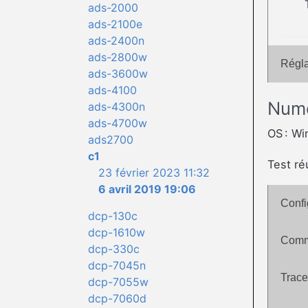
ads-2000
ads-2100e
ads-2400n
ads-2800w
Régla
ads-3600w
ads-4100
Numé
ads-4300n
ads-4700w
OS : W
ads2700
c1
Test ré
23 février 2023 11:32
6 avril 2019 19:06
Confi
dcp-130c
dcp-1610w
Comme
dcp-330c
dcp-7045n
Trace
dcp-7055w
dcp-7060d