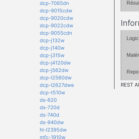
dcp-7065dn
Résul
dcp-9015cdw
dcp-9020cdw
Info
dcp-9022cdw
dcp-9055cdn
Logic
dcp-j132w
dcp-j140w
dcp-j315w
Matér
dcp-j4120dw
dcp-j562dw
Repor
dcp-l2560dw
REST AP
dcp-l2627dwe
dcp-t510w
ds-620
ds-720d
ds-740d
ds-940dw
hl-l2395dw
mfc-1910w