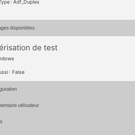
Type : Adf_Duplex
ges disponibles
risation de test
indows
ussi : False
guration
ntaire utilisateur
s