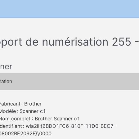
port de numérisation 255 -
ner
mation
Fabricant : Brother
Modèle : Scanner c1
Nom complet : Brother Scanner c1
Identifiant : wia2ll:{6BDD1FC6-810F-11D0-BEC7-
08002BE2092F}\0000