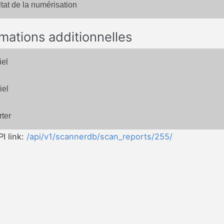
tat de la numérisation
rmations additionnelles
iel
iel
ter
I link:
/api/v1/scannerdb/scan_reports/255/