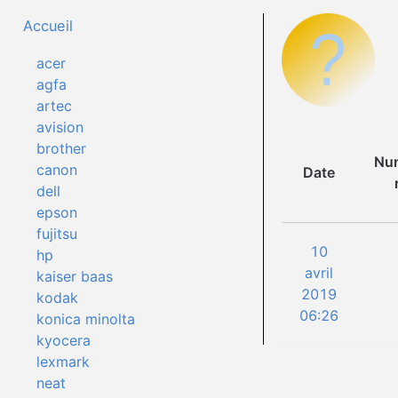
Accueil
acer
agfa
artec
avision
brother
Num
canon
Date
dell
epson
fujitsu
10
hp
avril
kaiser baas
2019
kodak
06:26
konica minolta
kyocera
lexmark
neat