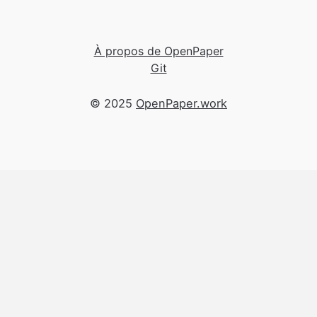
À propos de OpenPaper
Git
© 2025
OpenPaper.work