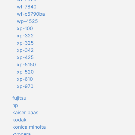
wf-7840
wf-c5790ba
wp-4525
xp-100
xp-322
xp-325
xp-342
xp-425
xp-5150
xp-520
xp-610
xp-970
fujitsu
hp
kaiser baas
kodak
konica minolta
kyocera