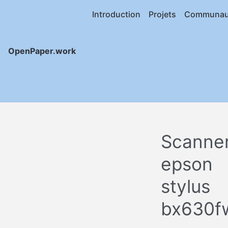
Introduction
Projets
Communau
OpenPaper.work
Scanne
epson
stylus
bx630f