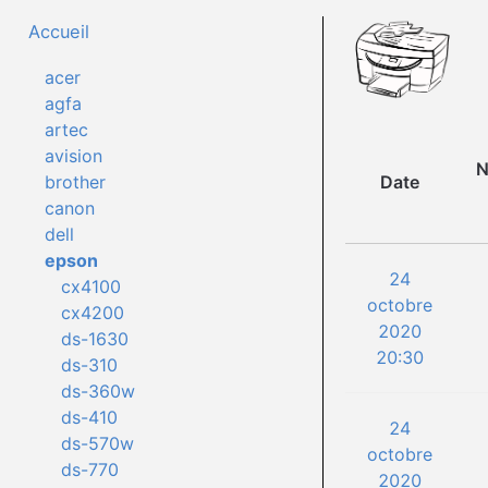
Accueil
acer
agfa
artec
avision
N
Date
brother
canon
dell
epson
24
cx4100
octobre
cx4200
2020
ds-1630
20:30
ds-310
ds-360w
ds-410
24
ds-570w
octobre
ds-770
2020