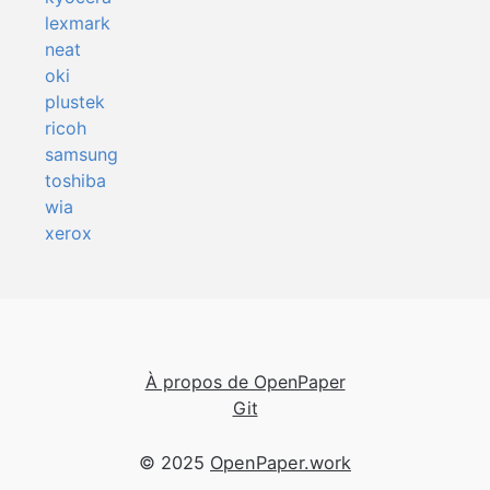
lexmark
neat
oki
plustek
ricoh
samsung
toshiba
wia
xerox
À propos de OpenPaper
Git
© 2025
OpenPaper.work