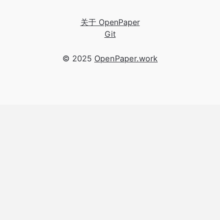
关于 OpenPaper
Git
© 2025
OpenPaper.work