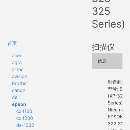
325
Series)
首页
扫描仪
acer
信息
agfa
artec
avision
制造商: Mic
brother
型号: EPS
canon
(XP-322 
dell
Series)
epson
Nice name
cx4100
EPSON2BF
cx4200
322 323 3
ds-1630