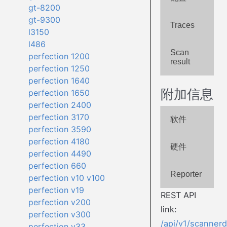
gt-8200
gt-9300
Traces
l3150
l486
Scan
perfection 1200
result
perfection 1250
perfection 1640
附加信息
perfection 1650
perfection 2400
perfection 3170
软件
perfection 3590
perfection 4180
硬件
perfection 4490
perfection 660
Reporter
perfection v10 v100
perfection v19
REST API
perfection v200
link:
perfection v300
/api/v1/scanner
perfection v33