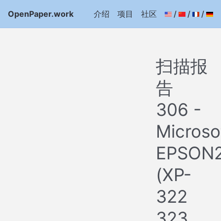
OpenPaper.work
介绍
项目
社区
/
/
/
扫描报
告
306 -
Microso
EPSON
(XP-
322
323