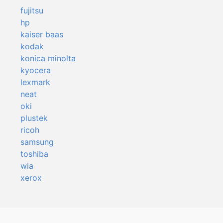
fujitsu
hp
kaiser baas
kodak
konica minolta
kyocera
lexmark
neat
oki
plustek
ricoh
samsung
toshiba
wia
xerox