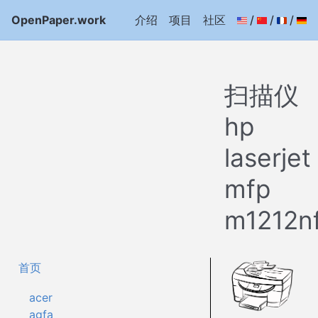
OpenPaper.work
介绍
项目
社区
/
/
/
扫描仪
hp
laserjet
mfp
m1212n
首页
acer
agfa