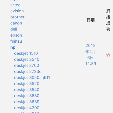
artec
扫
avision
描
brother
日期
成
canon
功
dell
epson
fujitsu
2019
hp
年4月
deskjet 1510
否
6日
deskjet 2540
11:59
deskjet 2700
deskjet 2723e
deskjet 3050a j611
deskjet 3520
deskjet 3540
deskjet 3630
deskjet 3639
deskjet 4200