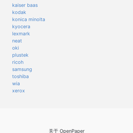
kaiser baas
kodak
konica minolta
kyocera
lexmark
neat
oki
plustek
ricoh
samsung
toshiba
wia
xerox
关于 OpenPaper