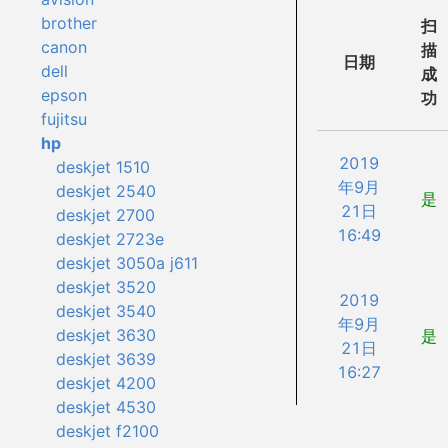
brother
扫
canon
描
日期
dell
成
epson
功
fujitsu
hp
2019
deskjet 1510
年9月
deskjet 2540
是
21日
deskjet 2700
16:49
deskjet 2723e
deskjet 3050a j611
deskjet 3520
2019
deskjet 3540
年9月
deskjet 3630
是
21日
deskjet 3639
16:27
deskjet 4200
deskjet 4530
deskjet f2100