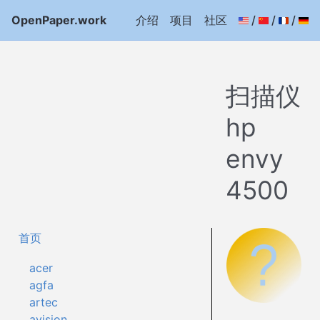
OpenPaper.work
介绍
项目
社区
/
/
/
扫描仪
hp
envy
4500
首页
acer
agfa
artec
avision