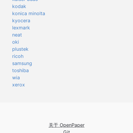
kodak
konica minolta
kyocera
lexmark
neat
oki
plustek
ricoh
samsung
toshiba
wia
xerox
关于 OpenPaper
Git