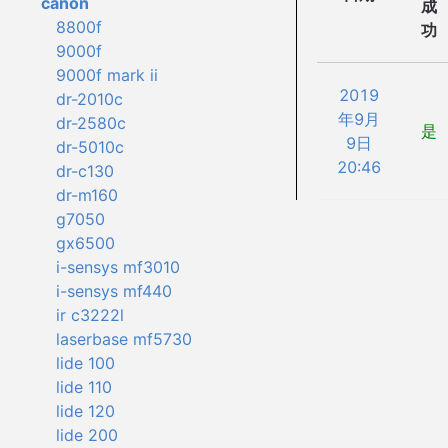
canon
成
8800f
功
9000f
9000f mark ii
2019
dr-2010c
年9月
dr-2580c
是
9日
dr-5010c
20:46
dr-c130
dr-m160
g7050
gx6500
i-sensys mf3010
i-sensys mf440
ir c3222l
laserbase mf5730
lide 100
lide 110
lide 120
lide 200