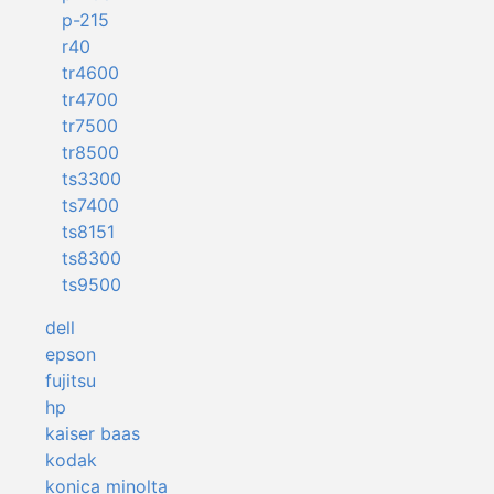
p-215
r40
tr4600
tr4700
tr7500
tr8500
ts3300
ts7400
ts8151
ts8300
ts9500
dell
epson
fujitsu
hp
kaiser baas
kodak
konica minolta