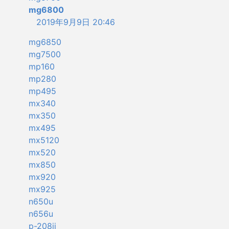
mg6800
2019年9月9日 20:46
mg6850
mg7500
mp160
mp280
mp495
mx340
mx350
mx495
mx5120
mx520
mx850
mx920
mx925
n650u
n656u
p-208ii