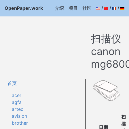
OpenPaper.work
介绍
项目
社区
/
/
/
扫描仪
canon
mg680
首页
acer
agfa
artec
avision
扫
brother
描
日期