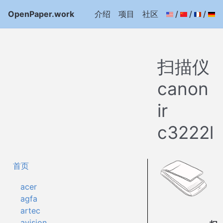
OpenPaper.work
介绍
项目
社区
/
/
/
扫描仪
canon
ir
c3222l
首页
acer
agfa
artec
avision