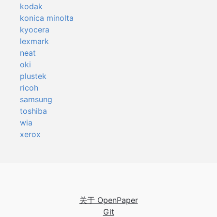
kodak
konica minolta
kyocera
lexmark
neat
oki
plustek
ricoh
samsung
toshiba
wia
xerox
关于 OpenPaper
Git