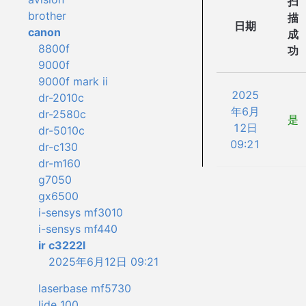
扫
brother
描
日期
canon
成
8800f
功
9000f
9000f mark ii
2025
dr-2010c
年6月
dr-2580c
是
12日
dr-5010c
09:21
dr-c130
dr-m160
g7050
gx6500
i-sensys mf3010
i-sensys mf440
ir c3222l
2025年6月12日 09:21
laserbase mf5730
lide 100