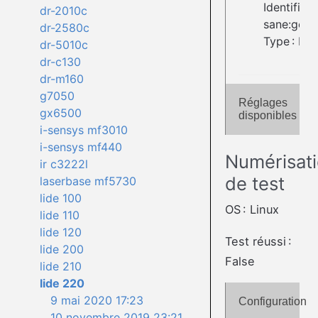
Identifiant 
dr-2010c
sane:gene
dr-2580c
Type : Fla
dr-5010c
dr-c130
dr-m160
g7050
Réglages
gx6500
disponibles
i-sensys mf3010
i-sensys mf440
Numérisat
ir c3222l
de test
laserbase mf5730
lide 100
OS : Linux
lide 110
lide 120
Test réussi :
lide 200
False
lide 210
lide 220
9 mai 2020 17:23
Configuration
10 novembre 2019 23:21