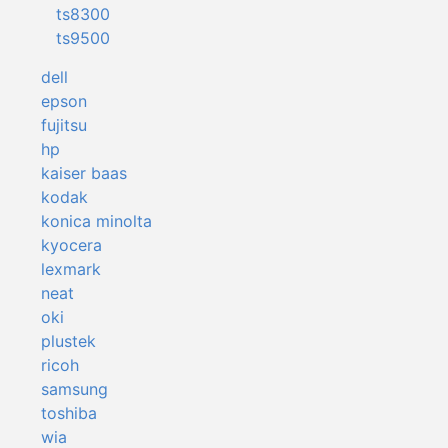
ts8300
ts9500
dell
epson
fujitsu
hp
kaiser baas
kodak
konica minolta
kyocera
lexmark
neat
oki
plustek
ricoh
samsung
toshiba
wia