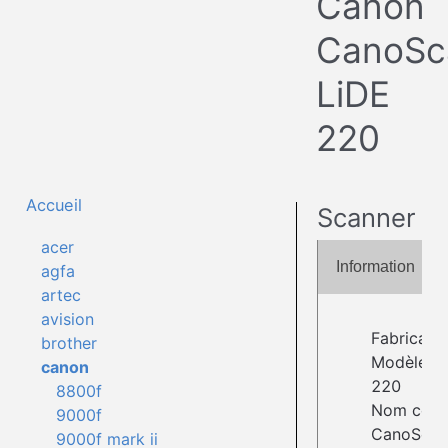
Canon
CanoSc
LiDE
220
Accueil
Scanner
acer
Information
agfa
artec
avision
Fabricant
brother
Modèle : 
canon
220
8800f
Nom comp
9000f
CanoScan
9000f mark ii