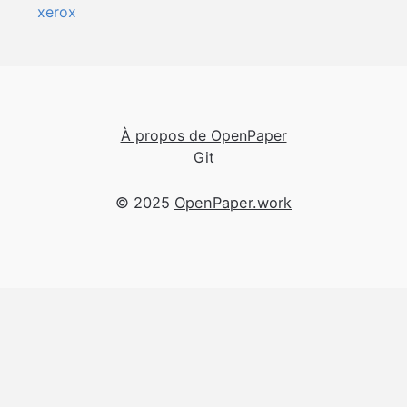
xerox
À propos de OpenPaper
Git
© 2025
OpenPaper.work