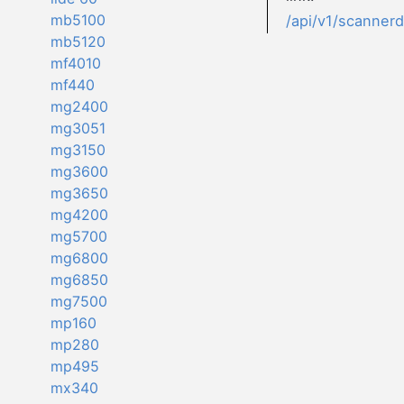
mb5100
/api/v1/scanner
mb5120
mf4010
mf440
mg2400
mg3051
mg3150
mg3600
mg3650
mg4200
mg5700
mg6800
mg6850
mg7500
mp160
mp280
mp495
mx340