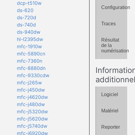
dcp-t510w
Configuration
ds-620
ds-720d
Traces
ds-740d
ds-940dw
hl-l2395dw
Résultat
de la
mfc-1910w
numérisation
mfc-5890cn
mfc-7360n
mfc-8880dn
Informatio
mfc-9330cdw
additionne
mfc-j265w
mfc-j450dw
Logiciel
mfc-j4620dw
mfc-j480dw
Matériel
mfc-j5320dw
mfc-j5620dw
mfc-j5740dw
Reporter
mfc-j6920dw