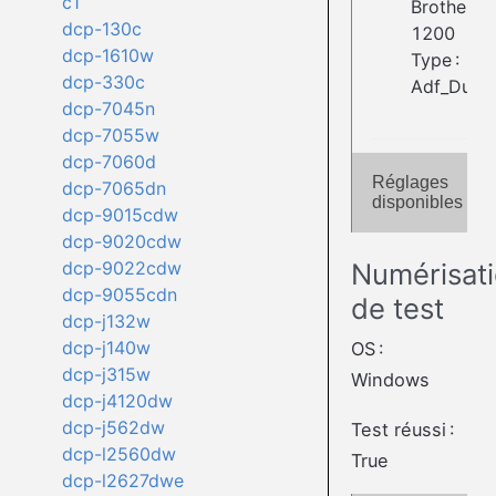
c1
Brother A
dcp-130c
1200
dcp-1610w
Type :
dcp-330c
Adf_Dupl
dcp-7045n
dcp-7055w
dcp-7060d
Réglages
dcp-7065dn
disponibles
dcp-9015cdw
dcp-9020cdw
Numérisat
dcp-9022cdw
dcp-9055cdn
de test
dcp-j132w
dcp-j140w
OS :
dcp-j315w
Windows
dcp-j4120dw
dcp-j562dw
Test réussi :
dcp-l2560dw
True
dcp-l2627dwe