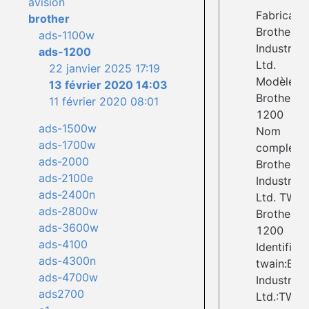
avision
Fabricant 
brother
Brother
ads-1100w
Industries,
ads-1200
Ltd.
22 janvier 2025 17:19
Modèle : 
13 février 2020 14:03
Brother A
11 février 2020 08:01
1200
ads-1500w
Nom
ads-1700w
complet :
ads-2000
Brother
ads-2100e
Industries,
ads-2400n
Ltd. TW-
ads-2800w
Brother A
ads-3600w
1200
ads-4100
Identifiant 
ads-4300n
twain:Bro
ads-4700w
Industries,
ads2700
Ltd.:TW-