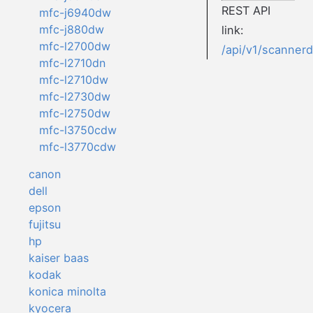
REST API
mfc-j6940dw
mfc-j880dw
link:
mfc-l2700dw
/api/v1/scanner
mfc-l2710dn
mfc-l2710dw
mfc-l2730dw
mfc-l2750dw
mfc-l3750cdw
mfc-l3770cdw
canon
dell
epson
fujitsu
hp
kaiser baas
kodak
konica minolta
kyocera