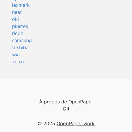
lexmark
neat
oki
plustek
ricoh
samsung
toshiba
wia
xerox
À propos de OpenPaper
Git
© 2025
OpenPaper.work