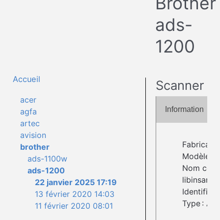
Brother
ads-
1200
Accueil
Scanner
acer
Information
agfa
artec
avision
Fabricant 
brother
Modèle : 
ads-1100w
Nom comp
ads-1200
libinsane
22 janvier 2025 17:19
Identifian
13 février 2020 14:03
Type : Ad
11 février 2020 08:01