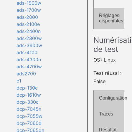
ads-1500w
ads-1700w
Réglages
ads-2000
disponibles
ads-2100e
ads-2400n
Numérisat
ads-2800w
ads-3600w
de test
ads-4100
ads-4300n
OS : Linux
ads-4700w
Test réussi :
ads2700
c1
False
dcp-130c
dcp-1610w
Configuration
dcp-330c
dcp-7045n
Traces
dcp-7055w
dcp-7060d
Résultat
dcp-7065dn