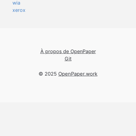
wia
xerox
À propos de OpenPaper
Git
© 2025
OpenPaper.work