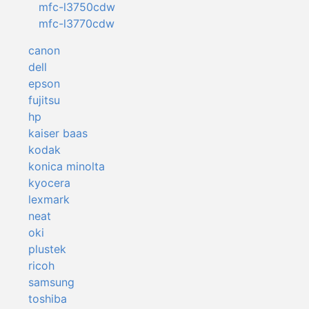
mfc-l3750cdw
mfc-l3770cdw
canon
dell
epson
fujitsu
hp
kaiser baas
kodak
konica minolta
kyocera
lexmark
neat
oki
plustek
ricoh
samsung
toshiba