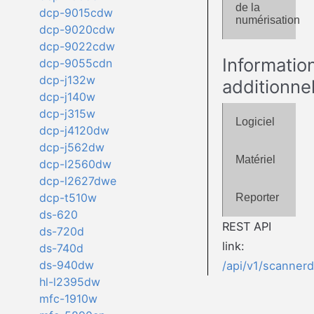
de la
dcp-9015cdw
numérisation
dcp-9020cdw
dcp-9022cdw
Informatio
dcp-9055cdn
dcp-j132w
additionne
dcp-j140w
dcp-j315w
Logiciel
dcp-j4120dw
dcp-j562dw
Matériel
dcp-l2560dw
dcp-l2627dwe
dcp-t510w
Reporter
ds-620
REST API
ds-720d
link:
ds-740d
ds-940dw
/api/v1/scanner
hl-l2395dw
mfc-1910w