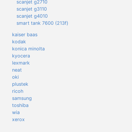
scanjet g2710
scanjet g3110
scanjet g4010
smart tank 7600 (213f)
kaiser baas
kodak
konica minolta
kyocera
lexmark
neat
oki
plustek
ricoh
samsung
toshiba
wia
xerox