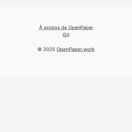
À propos de OpenPaper
Git
© 2025
OpenPaper.work