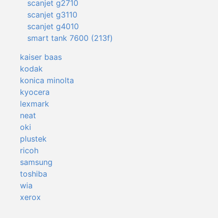
scanjet g2710
scanjet g3110
scanjet g4010
smart tank 7600 (213f)
kaiser baas
kodak
konica minolta
kyocera
lexmark
neat
oki
plustek
ricoh
samsung
toshiba
wia
xerox