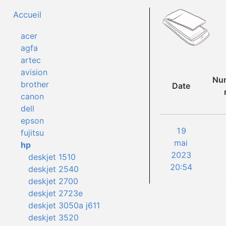
Accueil
acer
agfa
artec
avision
Num
brother
Date
canon
dell
epson
19
fujitsu
mai
hp
2023
deskjet 1510
20:54
deskjet 2540
deskjet 2700
deskjet 2723e
deskjet 3050a j611
deskjet 3520