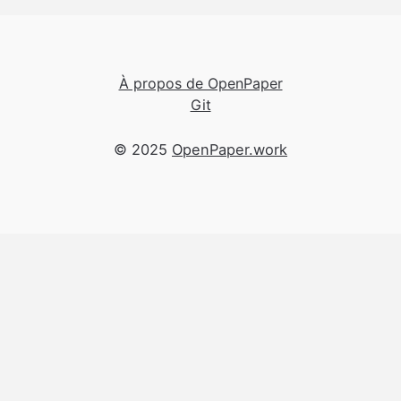
À propos de OpenPaper
Git
© 2025
OpenPaper.work