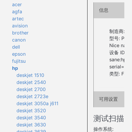
acer
信息
agfa
artec
avision
制造商: H
brother
型号: Phot
canon
Nice name
dell
设备 ID:
epson
sane:hpai
fujitsu
serial=C
hp
类型: Flat
deskjet 1510
deskjet 2540
deskjet 2700
deskjet 2723e
可用设置
deskjet 3050a j611
deskjet 3520
测试扫描
deskjet 3540
deskjet 3630
操作系统:
deskjet 3639