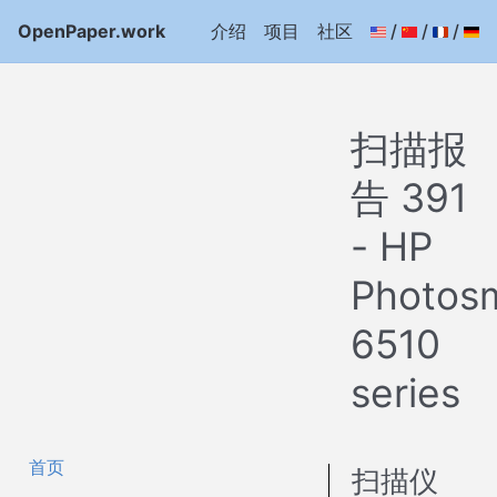
OpenPaper.work
介绍
项目
社区
/
/
/
扫描报
告 391
- HP
Photos
6510
series
首页
扫描仪