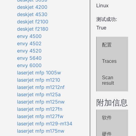
Linux
deskjet 4200
deskjet 4530
测试成功:
deskjet f2100
True
deskjet f2180
envy 4500
envy 4502
配置
envy 4520
envy 5640
Traces
envy 6000
laserjet mfp 1005w
Scan
laserjet mfp m1210
result
laserjet mfp m1212nf
laserjet mfp m125a
附加信息
laserjet mfp m125nw
laserjet mfp m127fn
laserjet mfp m127fw
软件
laserjet mfp m129-m134
laserjet mfp m175nw
硬件