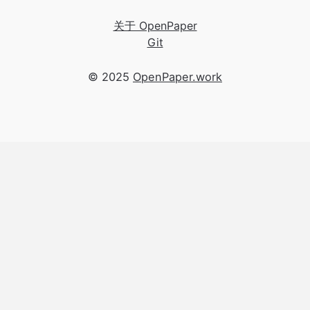
关于 OpenPaper
Git
© 2025
OpenPaper.work