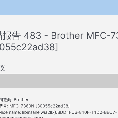
报告 483 - Brother MFC-7
0055c22ad38]
仪
制造商: Brother
型号: MFC-7360N [30055c22ad38]
Nice name: libinsane:wia2ll:{6BDD1FC6-810F-11D0-BEC7-