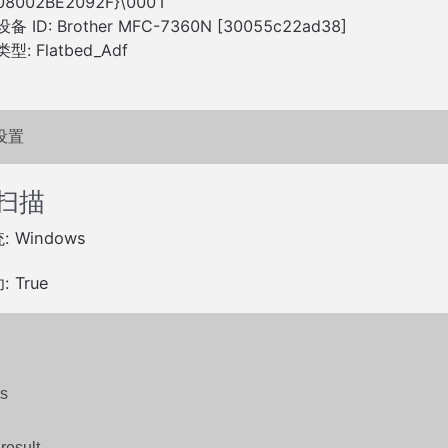
08002BE2092F}\0001
设备 ID: Brother MFC-7360N [30055c22ad38]
类型: Flatbed_Adf
设置
扫描
 Windows
 True
s
result