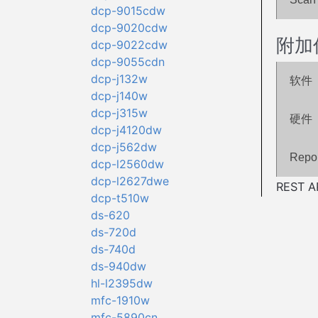
dcp-9015cdw
dcp-9020cdw
附加
dcp-9022cdw
dcp-9055cdn
dcp-j132w
软件
dcp-j140w
dcp-j315w
硬件
dcp-j4120dw
dcp-j562dw
Repor
dcp-l2560dw
dcp-l2627dwe
REST AP
dcp-t510w
ds-620
ds-720d
ds-740d
ds-940dw
hl-l2395dw
mfc-1910w
mfc-5890cn