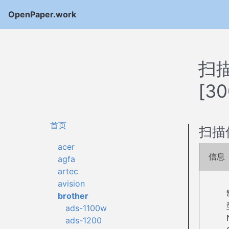
OpenPaper.work
扫描
[3
首页
扫描
acer
信息
agfa
artec
avision
brother
ads-1100w
ads-1200