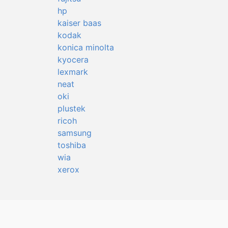
hp
kaiser baas
kodak
konica minolta
kyocera
lexmark
neat
oki
plustek
ricoh
samsung
toshiba
wia
xerox