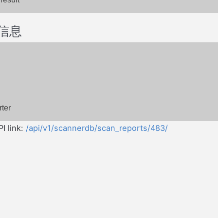
信息
ter
I link:
/api/v1/scannerdb/scan_reports/483/