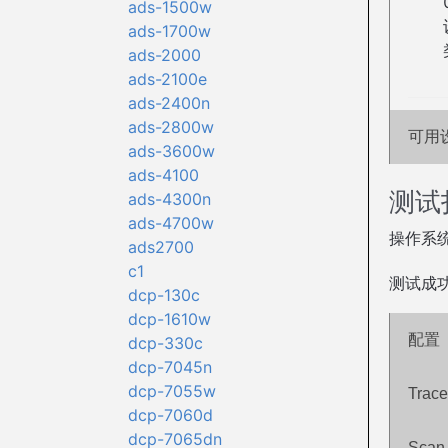
ads-1500w
ads-1700w
ads-2000
ads-2100e
ads-2400n
ads-2800w
可用
ads-3600w
ads-4100
测试
ads-4300n
ads-4700w
操作系统:
ads2700
c1
测试成功:
dcp-130c
dcp-1610w
配置
dcp-330c
dcp-7045n
dcp-7055w
Trace
dcp-7060d
dcp-7065dn
Scan 