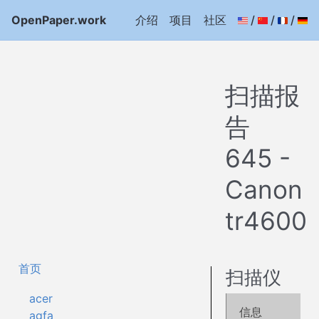
OpenPaper.work
介绍
项目
社区
/
/
/
扫描报
告
645 -
Canon
tr4600
首页
扫描仪
acer
信息
agfa