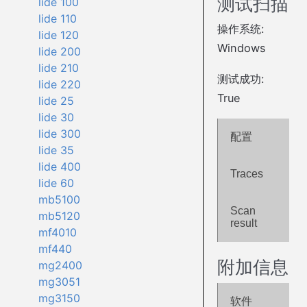
测试扫描
lide 100
lide 110
操作系统:
lide 120
Windows
lide 200
lide 210
测试成功:
lide 220
True
lide 25
lide 30
lide 300
配置
lide 35
lide 400
Traces
lide 60
mb5100
Scan
mb5120
result
mf4010
mf440
附加信息
mg2400
mg3051
mg3150
软件