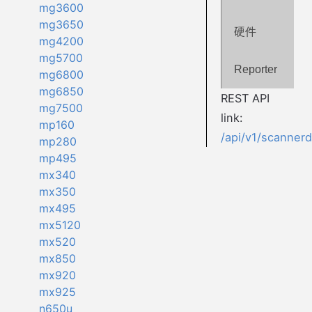
mg3600
mg3650
硬件
mg4200
mg5700
Reporter
mg6800
mg6850
REST API
mg7500
link:
mp160
/api/v1/scanner
mp280
mp495
mx340
mx350
mx495
mx5120
mx520
mx850
mx920
mx925
n650u