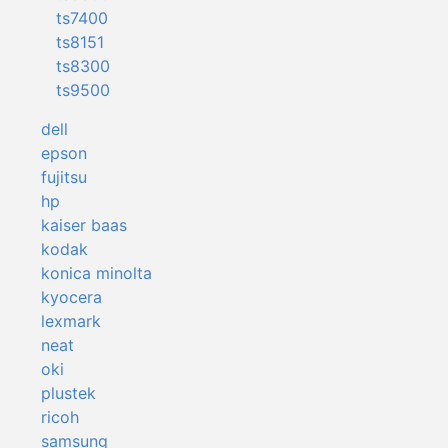
ts7400
ts8151
ts8300
ts9500
dell
epson
fujitsu
hp
kaiser baas
kodak
konica minolta
kyocera
lexmark
neat
oki
plustek
ricoh
samsung