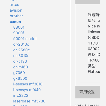
artec
avision
制造商: Ca
brother
型号: tr46
canon
Nice name
8800f
libinsane:w
9000f
{6BDD1FC
9000f mark ii
11D0-BE
dr-2010c
08002BE2
dr-2580c
设备 ID: C
dr-5010c
TR4600 se
dr-c130
类型:
dr-m160
Flatbed_A
g7050
gx6500
i-sensys mf3010
i-sensys mf440
可用设置
ir c3222l
laserbase mf5730