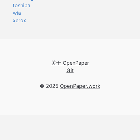
toshiba
wia
xerox
关于 OpenPaper
Git
© 2025
OpenPaper.work