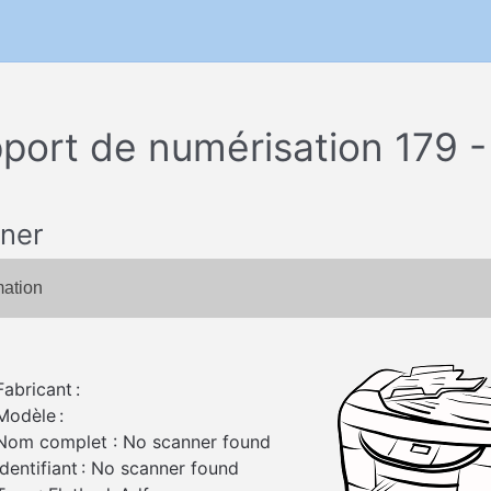
port de numérisation 179 -
ner
mation
Fabricant :
Modèle :
Nom complet : No scanner found
Identifiant : No scanner found