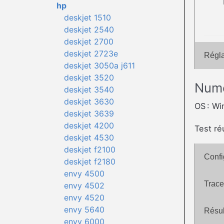
hp
deskjet 1510
deskjet 2540
deskjet 2700
deskjet 2723e
Régla
deskjet 3050a j611
deskjet 3520
Numé
deskjet 3540
deskjet 3630
OS : W
deskjet 3639
deskjet 4200
Test ré
deskjet 4530
deskjet f2100
Confi
deskjet f2180
envy 4500
Trace
envy 4502
envy 4520
envy 5640
Résul
envy 6000