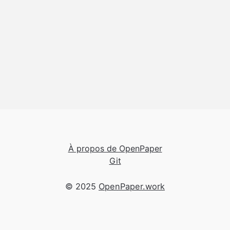
À propos de OpenPaper
Git
© 2025
OpenPaper.work