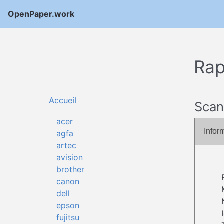
OpenPaper.work
Rap
Accueil
Scan
acer
Infor
agfa
artec
avision
brother
canon
dell
epson
fujitsu