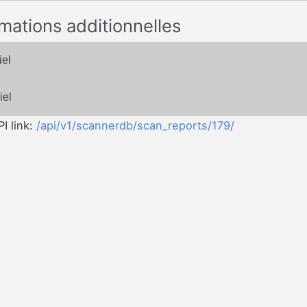
rmations additionnelles
iel
iel
I link:
/api/v1/scannerdb/scan_reports/179/