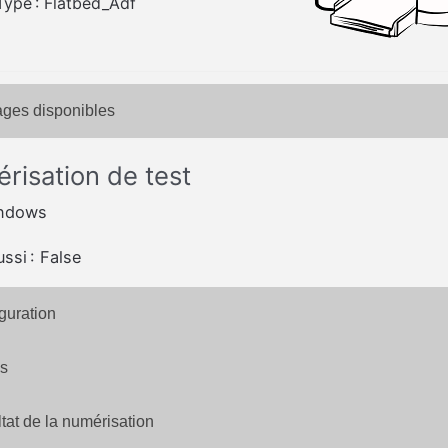
Type : Flatbed_Adf
ges disponibles
risation de test
indows
ussi : False
guration
s
tat de la numérisation