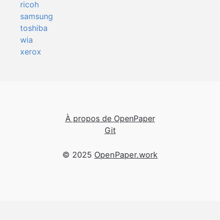
ricoh
samsung
toshiba
wia
xerox
À propos de OpenPaper
Git
© 2025
OpenPaper.work