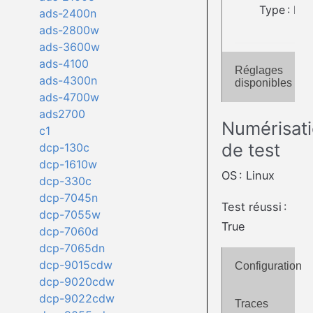
Type : Fl
ads-2400n
ads-2800w
ads-3600w
ads-4100
Réglages
ads-4300n
disponibles
ads-4700w
ads2700
Numérisat
c1
de test
dcp-130c
dcp-1610w
OS : Linux
dcp-330c
dcp-7045n
Test réussi :
dcp-7055w
True
dcp-7060d
dcp-7065dn
dcp-9015cdw
Configuration
dcp-9020cdw
dcp-9022cdw
Traces