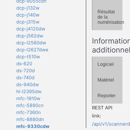
dcp-9055cdn
dcp-j132w
Résultat
dcp-j140w
de la
dcp-j315w
numérisation
dcp-j4120dw
dcp-j562dw
Informatio
dcp-l2560dw
additionne
dcp-l2627dwe
dcp-t510w
ds-620
Logiciel
ds-720d
ds-740d
Matériel
ds-940dw
hl-l2395dw
Reporter
mfc-1910w
mfc-5890cn
REST API
mfc-7360n
link:
mfc-8880dn
/api/v1/scanner
mfc-9330cdw