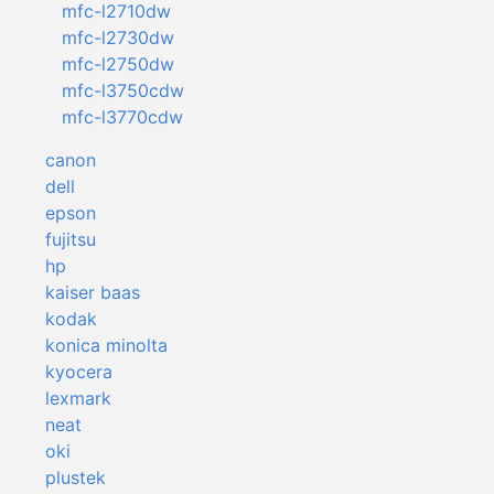
mfc-l2710dw
mfc-l2730dw
mfc-l2750dw
mfc-l3750cdw
mfc-l3770cdw
canon
dell
epson
fujitsu
hp
kaiser baas
kodak
konica minolta
kyocera
lexmark
neat
oki
plustek