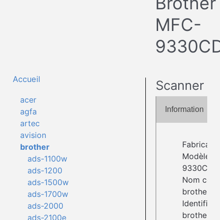
Brother
MFC-
9330C
Accueil
Scanner
acer
Information
agfa
artec
avision
Fabricant 
brother
Modèle : 
ads-1100w
9330CD
ads-1200
Nom comp
ads-1500w
brother4:
ads-1700w
Identifiant 
ads-2000
brother4:
ads-2100e